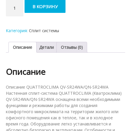
Количество
В КОРЗИНУ
товара
Кондиционер
QUATTROCLIMA
QV-
Категория:
Сплит системы
SR24WA/QN-
SR24WA
Описание
Детали
Отзывы (0)
Описание
Описание QUATTROCLIMA QV-SR24WA/QN-SR24WA
Настенная сплит-система QUATTROCLIMA (Кватроклима)
QV-SR24WA/QN-SR24WA оснащена всеми необходимыми
функциями и режимами работы для создания
комфортного микроклимата на территории жилого или
офисного помещения как в теплое, так и в холодное
время года. Оборудование легко устанавливается и
абсолютно безопасно в эксплуатации. Особенности и