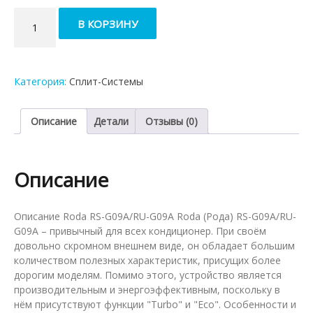
Количество
В КОРЗИНУ
товара
Кондиционер
Roda
RS-
Категория:
Сплит-Системы
G09A/RU-
G09A
Описание
Детали
Отзывы (0)
Описание
Описание Roda RS-G09A/RU-G09A Roda (Рода) RS-G09A/RU-
G09A – привычный для всех кондиционер. При своём
довольно скромном внешнем виде, он обладает большим
количеством полезных характеристик, присущих более
дорогим моделям. Помимо этого, устройство является
производительным и энергоэффективным, поскольку в
нём присутствуют функции "Turbo" и "Eco". Особенности и