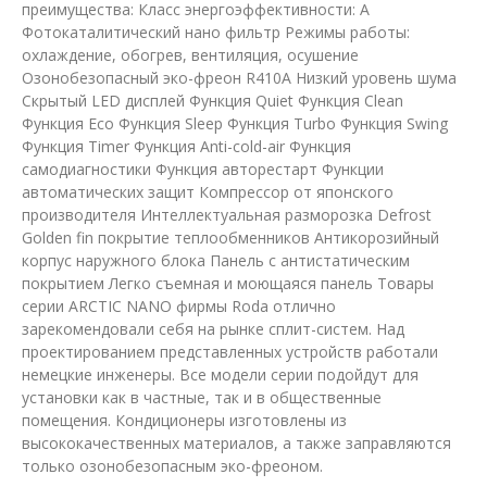
преимущества: Класс энергоэффективности: A
Фотокаталитический нано фильтр Режимы работы:
охлаждение, обогрев, вентиляция, осушение
Озонобезопасный эко-фреон R410A Низкий уровень шума
Скрытый LED дисплей Функция Quiet Функция Clean
Функция Eco Функция Sleep Функция Turbo Функция Swing
Функция Timer Функция Anti-cold-air Функция
самодиагностики Функция авторестарт Функции
автоматических защит Компрессор от японского
производителя Интеллектуальная разморозка Defrost
Golden fin покрытие теплообменников Антикорозийный
корпус наружнoго блока Панель с антистатическим
покрытием Легко съемная и моющаяся панель Товары
серии ARCTIC NANO фирмы Roda отлично
зарекомендовали себя на рынке сплит-систем. Над
проектированием представленных устройств работали
немецкие инженеры. Все модели серии подойдут для
установки как в частные, так и в общественные
помещения. Кондиционеры изготовлены из
высококачественных материалов, а также заправляются
только озонобезопасным эко-фреоном.