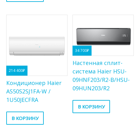
34 700
₽
Настенная сплит-
система Haier HSU-
214 400
₽
09HNF203/R2-B/HSU-
Кондиционер Haier
09HUN203/R2
AS50S2SJ1FA-W /
1U50JECFRA
В КОРЗИНУ
В КОРЗИНУ