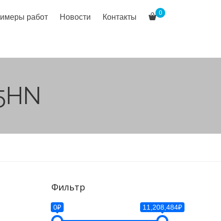
0
имеры работ
Новости
Контакты
55HN
Фильтр
0₽
11,208,484₽