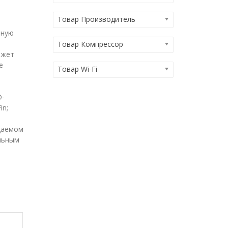
Товар Производитель
нную
Товар Компрессор
ажет
е
Товар Wi-Fi
D-
in;
даемом
альным