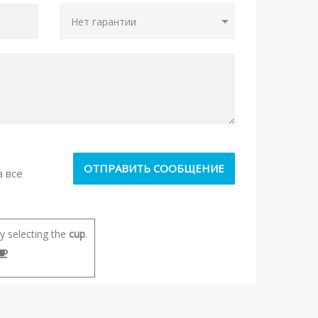
а все
 selecting the
cup
.