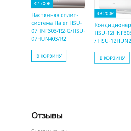
32 700
₽
39 200
₽
Настенная сплит-
система Haier HSU-
Кондиционер
07HNF303/R2-G/HSU-
HSU-12HNF30
07HUN403/R2
/ HSU-12HUN2
В КОРЗИНУ
В КОРЗИНУ
Отзывы
Отзывов пока нет.