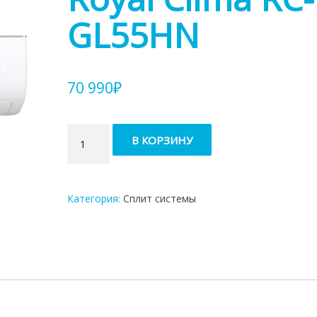
GL55HN
70 990
₽
Количество
В КОРЗИНУ
товара
Кондиционер
Royal
Clima
Категория:
Сплит системы
RC-
GL55HN