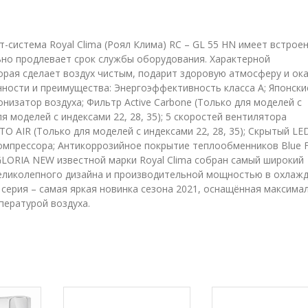
т-система Royal Clima (Роял Клима) RC – GL 55 HN имеет встрое
ьно продлевает срок службы оборудования. Характерной
орая сделает воздух чистым, подарит здоровую атмосферу и ок
ности и преимущества: Энергоэффективность класса А; Японски
низатор воздуха; Фильтр Active Carbone (Только для моделей с
для моделей с индексами 22, 28, 35); 5 скоростей вентилятора
O AIR (Только для моделей с индексами 22, 28, 35); Скрытый LE
компрессора; Антикоррозийное покрытие теплообменников Blue F
GLORIA NEW известной марки Royal Clima собран самый широкий
великолепного дизайна и производительной мощностью в охлаж
я серия – самая яркая новинка сезона 2021, оснащённая максим
пературой воздуха.