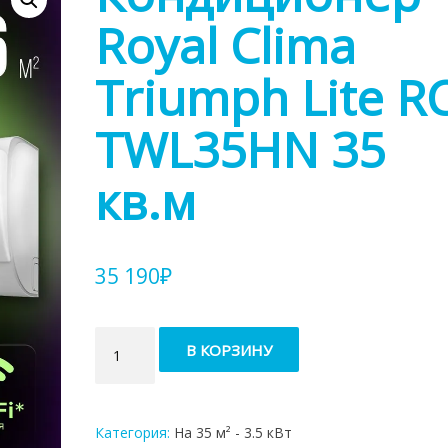
Royal Clima
Triumph Lite RC
TWL35HN 35
кв.м
35 190
₽
Количество
В КОРЗИНУ
товара
Кондиционер
Royal
Clima
Категория:
На 35 м² - 3.5 кВт
Triumph