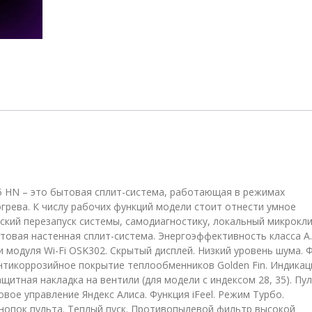
Lite
RC-
TWL35HN
35
кв.м
 35 HN – это бытовая сплит-система, работающая в режимах
грева. К числу рабочих функций модели стоит отнести умное
ский перезапуск системы, самодиагностику, локальный микрокл
товая настенная сплит-система. Энергоэффективность класса А.
 модуля Wi-Fi OSK302. Скрытый дисплей. Низкий уровень шума. 
нтикоррозийное покрытие теплообменников Golden Fin. Индикац
ащитная накладка на вентили (для модели с индексом 28, 35). Пу
овое управление Яндекс Алиса. Функция iFeel. Режим Турбо.
нопок пульта. Теплый пуск. Противопылевой фильтр высокой