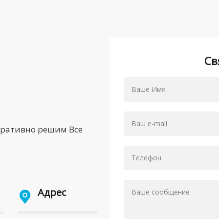
Св
еративно решим Все
Адрес