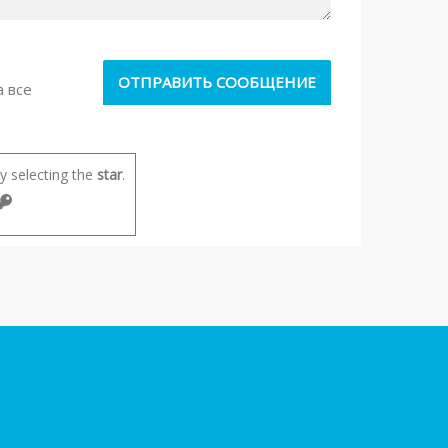
а все
 selecting the
star
.