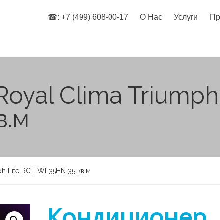
☎: +7 (499) 608-00-17
О Нас
Услуги
Пр
oyal Clima Triumph 
в.м
ph Lite RC-TWL35HN 35 кв.м
Кондиционер