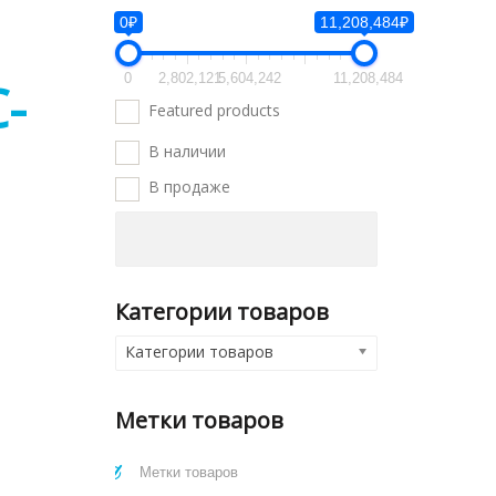
0₽
11,208,484₽
0
2,802,121
5,604,242
11,208,484
-
Featured products
В наличии
В продаже
Категории товаров
Категории товаров
Метки товаров