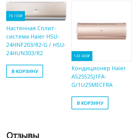
76 100
₽
Настенная Сплит-
система Haier HSU-
24HNF203/R2-G / HSU-
24HUN303/R2
143 400
₽
Кондиционер Haier
В КОРЗИНУ
AS25S2SJ1FA-
G/1U25MECFRA
В КОРЗИНУ
Отзывы