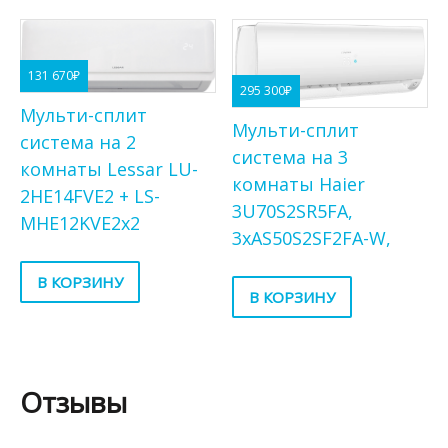
131 670
₽
295 300
₽
Мульти-сплит
Мульти-сплит
система на 2
система на 3
комнаты Lessar LU-
комнаты Haier
2HE14FVE2 + LS-
3U70S2SR5FA,
MHE12KVE2x2
3хAS50S2SF2FA-W,
В КОРЗИНУ
В КОРЗИНУ
Отзывы