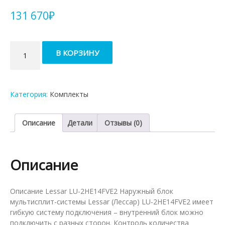
131 670
₽
Количество
В КОРЗИНУ
товара
Мульти-
сплит
система
Категория:
Комплекты
на
2
комнаты
Описание
Детали
Отзывы (0)
Lessar
LU-
2HE14FVE2
Описание
+
LS-
MHE12KVE2x2
Описание Lessar LU-2HE14FVE2 Наружный блок
мультисплит-системы Lessar (Лессар) LU-2HE14FVE2 имеет
гибкую систему подключения – внутренний блок можно
подключить с разных сторон. Контроль количества