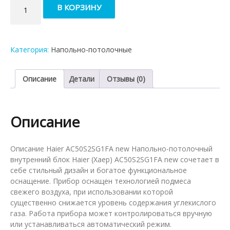
Количество
В КОРЗИНУ
товара
Напольно-
потолочный
внутренний
Категория:
Напольно-потолочные
блок
мульти-
сплит
Описание
Детали
Отзывы (0)
системы
Haier
AC50S2SG1FA
Описание
Описание Haier AC50S2SG1FA new Напольно-потолочный
внутренний блок Haier (Хаер) AC50S2SG1FA new сочетает в
себе стильный дизайн и богатое функциональное
оснащение. Прибор оснащен технологией подмеса
свежего воздуха, при использовании которой
существенно снижается уровень содержания углекислого
газа. Работа прибора может контролироваться вручную
или устанавливаться автоматический режим.