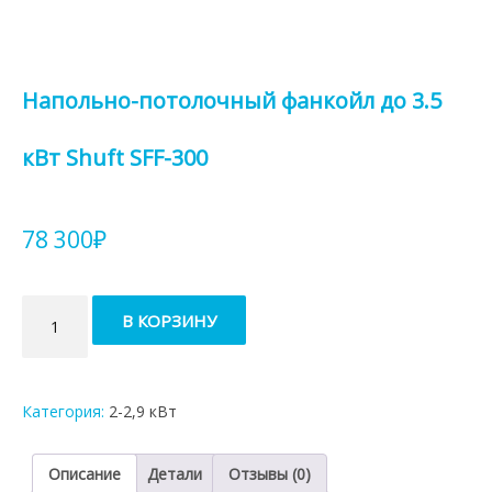
Напольно-потолочный фанкойл до 3.5
кВт Shuft SFF-300
78 300
₽
Количество
В КОРЗИНУ
товара
Напольно-
потолочный
фанкойл
Категория:
2-2,9 кВт
до
3.5
кВт
Описание
Детали
Отзывы (0)
Shuft