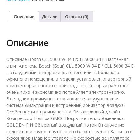
Bosch
CLL5000
W
Описание
Детали
Отзывы (0)
34
E/CLL5000
34
Описание
E
Описание Bosch CLL5000 W 34 E/CLL5000 34 E Настенная
сплит-система Bosch (Бош) CLL 5000 W 34 E / CLL 5000 34 E
– это удачный выбор для бытового или небольшого
офисного помещения. В модели установлен инверторный
компрессор японского производства, который работает
очень тихо и экономично потребляет электроэнергию.
Еще одним преимуществом является двухуровневая
система фильтрации и встроенный ионизатор воздуха.
Особенности и преимущества: Эксклюзивный дизайн
Компрессор Toshiba GMCC Покрытие теплообменника
GOLDEN FIN Объемный воздушный поток Отключение
подсветки и звуков внутреннего блока с пульта Защита от
сквозняков Плавное управление скоростью вентилятора