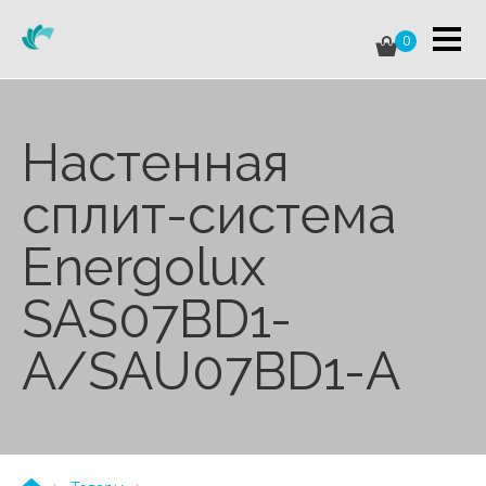
0
Настенная
сплит-система
Energolux
SAS07BD1-
A/SAU07BD1-A