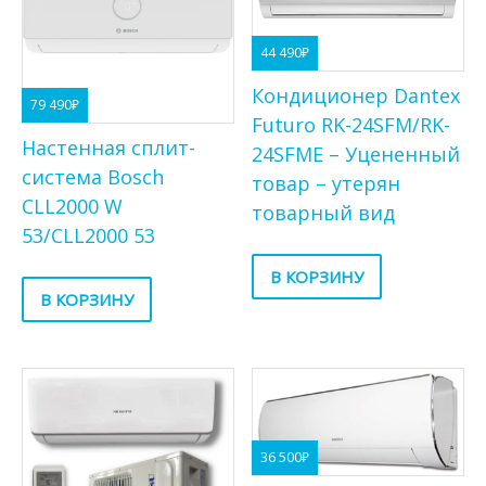
44 490
₽
Кондиционер Dantex
79 490
₽
Futuro RK-24SFM/RK-
Настенная сплит-
24SFME – Уцененный
система Bosch
товар – утерян
CLL2000 W
товарный вид
53/CLL2000 53
В КОРЗИНУ
В КОРЗИНУ
36 500
₽