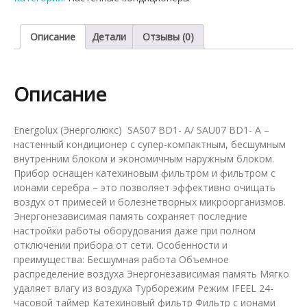
Energolux
SAS07BD1-
A/SAU07BD1-
Описание
Детали
Отзывы (0)
A
Описание
Energolux (Энерголюкс) SAS07 BD1- A/ SAU07 BD1- A –
настенный кондиционер с супер-компактным, бесшумным
внутренним блоком и экономичным наружным блоком.
Прибор оснащен катехиновым фильтром и фильтром с
ионами серебра – это позволяет эффективно очищать
воздух от примесей и болезнетворных микроорганизмов.
Энергонезависимая память сохраняет последние
настройки работы оборудования даже при полном
отключении прибора от сети. Особенности и
преимущества: Бесшумная работа Объемное
распределение воздуха Энергонезависимая память Мягко
удаляет влагу из воздуха Турборежим Режим IFEEL 24-
часовой таймер Катехиновый фильтр Фильтр с ионами