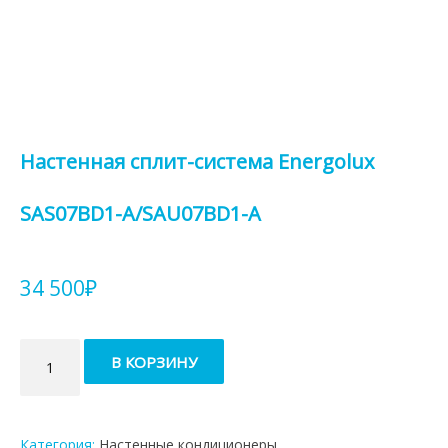
Настенная сплит-система Energolux
SAS07BD1-A/SAU07BD1-A
34 500
₽
Количество
В КОРЗИНУ
товара
Настенная
сплит-
система
Категория:
Настенные кондиционеры