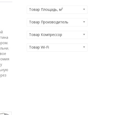
Товар Площадь, м²
Товар Производитель
ой
Товар Компрессор
ртина
ором.
Товар Wi-Fi
льни.
овое
номия
ку
льную
ерез