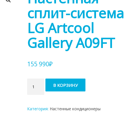
сплит-система
LG Artcool
Gallery A09FT
155 990
₽
Количество
В КОРЗИНУ
товара
Настенная
сплит-
система
Категория:
Настенные кондиционеры
LG
Artcool
Gallery