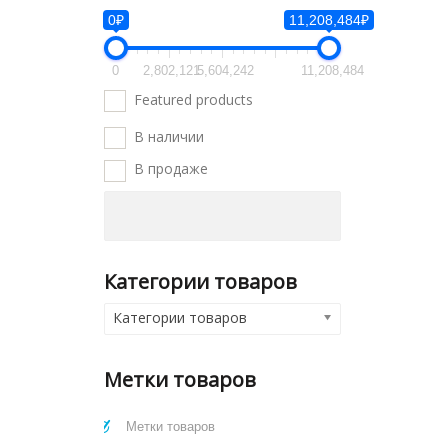
0₽
11,208,484₽
0
2,802,121
5,604,242
11,208,484
Featured products
В наличии
В продаже
Категории товаров
Категории товаров
Метки товаров