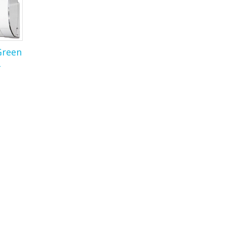
Green
-