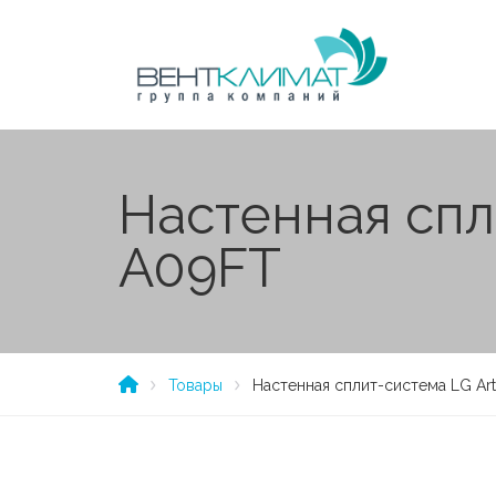
Настенная спли
A09FT
Товары
Настенная сплит-система LG Art