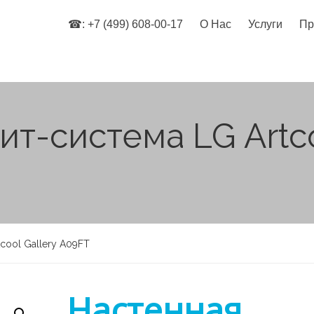
☎: +7 (499) 608-00-17
О Нас
Услуги
Пр
т-система LG Artco
cool Gallery A09FT
Настенная