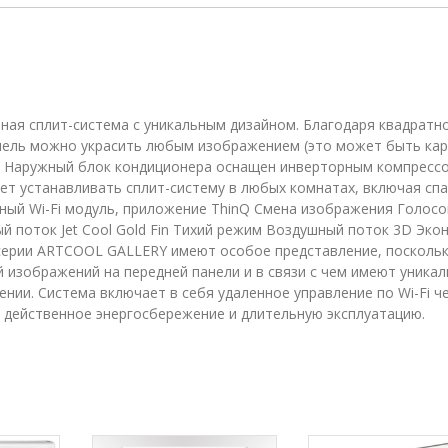
A09FT
енная сплит-система с уникальным дизайном. Благодаря квадратн
нель можно украсить любым изображением (это может быть ка
. Наружный блок кондиционера оснащен инверторным компресс
т устанавливать сплит-систему в любых комнатах, включая спа
ый Wi-Fi модуль, приложение ThinQ Смена изображения Голос
 поток Jet Cool Gold Fin Тихий режим Воздушный поток 3D Эко
серии ARTCOOL GALLERY имеют особое представление, посколь
 изображений на передней панели и в связи с чем имеют уника
нии. Система включает в себя удаленное управление по Wi-Fi ч
т действенное энергосбережение и длительную эксплуатацию.