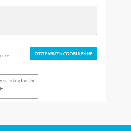
а все
 selecting the
car
.