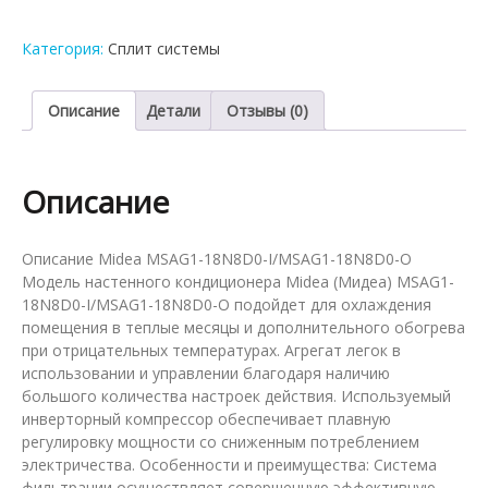
сплит-
система
Категория:
Сплит системы
Midea
MSAG1-
18N8D0-
Описание
Детали
Отзывы (0)
I/MSAG1-
18N8D0-
O
Описание
Описание Midea MSAG1-18N8D0-I/MSAG1-18N8D0-O
Модель настенного кондиционера Midea (Мидеа) MSAG1-
18N8D0-I/MSAG1-18N8D0-O подойдет для охлаждения
помещения в теплые месяцы и дополнительного обогрева
при отрицательных температурах. Агрегат легок в
использовании и управлении благодаря наличию
большого количества настроек действия. Используемый
инверторный компрессор обеспечивает плавную
регулировку мощности со сниженным потреблением
электричества. Особенности и преимущества: Система
фильтрации осуществляет совершенную эффективную