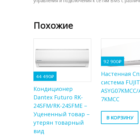
управления и подключения к сетям BMS с разли
Похожие
92 900
₽
Настенная Сп
44 490
₽
система FUJI
Кондиционер
ASYG07KMCC/
Dantex Futuro RK-
7KMCC
24SFM/RK-24SFME –
Уцененный товар –
В КОРЗИНУ
утерян товарный
вид