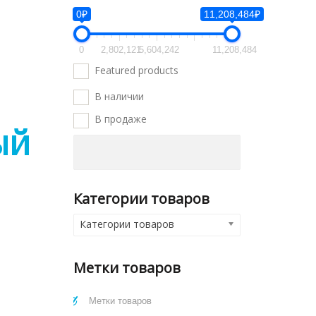
0₽
11,208,484₽
0
2,802,121
5,604,242
11,208,484
Featured products
В наличии
В продаже
ый
Категории товаров
Категории товаров
Метки товаров