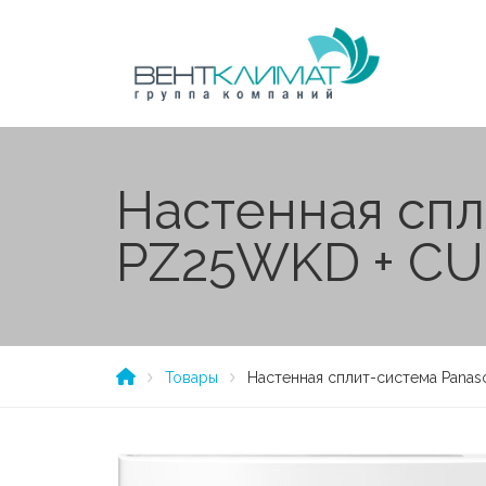
Настенная спл
PZ25WKD + CU
Товары
Настенная сплит-система Pana