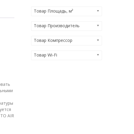
Товар Площадь, м²
Товар Производитель
Товар Компрессор
м
Товар Wi-Fi
овать
льными
ратуры
уется
UTO AIR