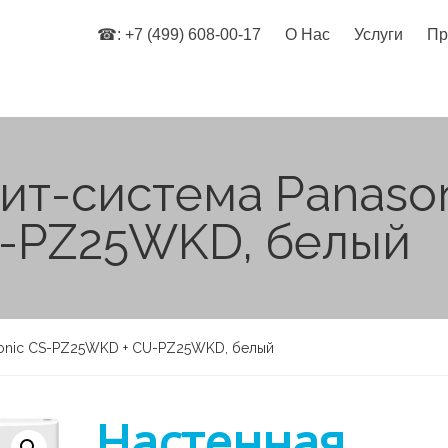
☎: +7 (499) 608-00-17
О Нас
Услуги
Пр
ит-система Panason
-PZ25WKD, белый
sonic CS-PZ25WKD + CU-PZ25WKD, белый
Настенная