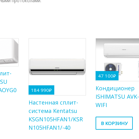
чными протоколами.
лит-
47 100
₽
TSU
Кондиционер
AOYG0
184 990
₽
ISHIMATSU AVK-
Настенная сплит-
WIFI
система Kentatsu
KSGN105HFAN1/KSR
В КОРЗИНУ
N105HFAN1/-40