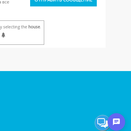
а все
 selecting the
house
.