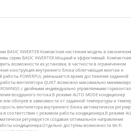
CS-
PZ25WKD
+
CU-
PZ25WKD,
белый
рии BASIC INVERTER.Компактная настенная модель в лаконично
темы серии BASIC INVERTER.Мощный и эффективный. Компактная
рить возможности их установки, в частности в ограниченном
нная конструкция внутреннего блока облегчающая монтаж и
ой работы POWERFUL уменьшается время достижения заданной
 работы вентилятора QUIET возможно максимально минимизир
AEROWINGS с двойными индивидуально управляемыми горизонта
ления воздушного потока.В режиме AUTO MODE кондиционер
 или обогрев в зависимости от заданной температуры и темпе
орость вентилятора внутреннего блока автоматически регулир
а в соответствии с режимом работы кондиционера.В режиме A
матически регулируется создавая оптимальное направление
аботы кондиционера.Отдельно доступны возможности Wi-Fi