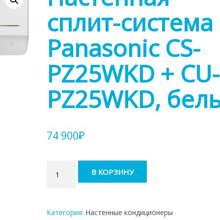
сплит-система
Panasonic CS-
PZ25WKD + CU-
PZ25WKD, бел
74 900
₽
Количество
В КОРЗИНУ
товара
Настенная
сплит-
система
Категория:
Настенные кондиционеры
Panasonic