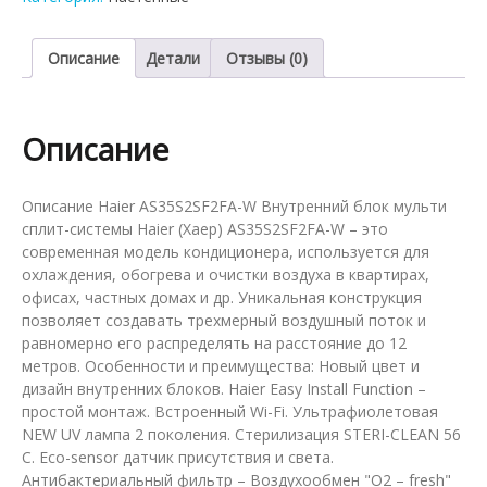
мульти-
сплит
системы
Описание
Детали
Отзывы (0)
Haier
AS35S2SF2FA-
W
Описание
Описание Haier AS35S2SF2FA-W Внутренний блок мульти
сплит-системы Haier (Хаер) AS35S2SF2FA-W – это
современная модель кондиционера, используется для
охлаждения, обогрева и очистки воздуха в квартирах,
офисах, частных домах и др. Уникальная конструкция
позволяет создавать трехмерный воздушный поток и
равномерно его распределять на расстояние до 12
метров. Особенности и преимущества: Новый цвет и
дизайн внутренних блоков. Haier Easy Install Function –
простой монтаж. Встроенный Wi-Fi. Ультрафиолетовая
NEW UV лампа 2 поколения. Стерилизация STERI-CLEAN 56
C. Eco-sensor датчик присутствия и света.
Антибактериальный фильтр – Воздухообмен "О2 – fresh"