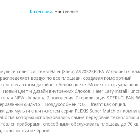
внутренний
блок
Категория:
Настенные
мульти-
сплит
системы
Haier
AS70S2SF2FA-
W
мульти сплит-системы Haier (Хаер) AS70S2SF2FA-W является ва
распределяет воздух по все площади, создавая комфортный
ском элегантном дизайне в белом цвете. Может стать украшени
овый цвет и дизайн внутренних блоков. Haier Easy Install Funct
товая NEW UV лампа 2 поколения. Стерилизация STERI-CLEAN 56
териальный фильтр – Воздухообмен "О2 – fresh" как опция.
ки для мульти сплит-систем серии FLEXIS Super Match от компан
зработке которых использовались самые передовые технологии и
тавлен приборами, способными обслуживать площадь до 70 кв. 
, золотистый и черный.