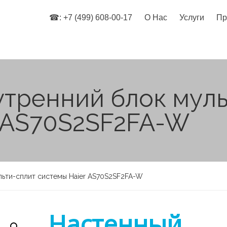
☎: +7 (499) 608-00-17
О Нас
Услуги
Пр
утренний блок муль
r AS70S2SF2FA-W
льти-сплит системы Haier AS70S2SF2FA-W
Настенный