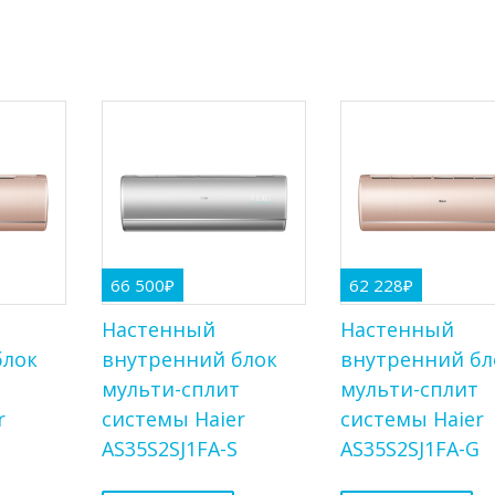
66 500
₽
62 228
₽
Настенный
Настенный
блок
внутренний блок
внутренний бл
т
мульти-сплит
мульти-сплит
r
системы Haier
системы Haier
G
AS35S2SJ1FA-S
AS35S2SJ1FA-G