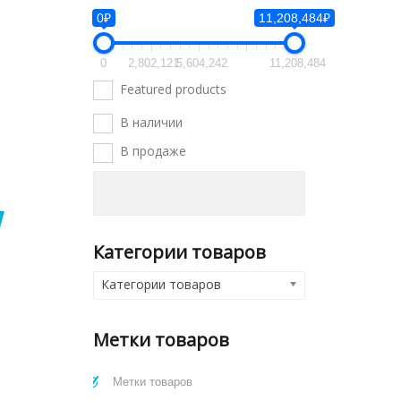
0₽
11,208,484₽
0
2,802,121
5,604,242
11,208,484
Featured products
В наличии
В продаже
W
Категории товаров
Категории товаров
Метки товаров