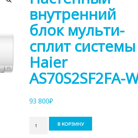
внутренний
блок мульти-
сплит системы
Haier
AS70S2SF2FA-
93 800
₽
Количество
В КОРЗИНУ
товара
Настенный