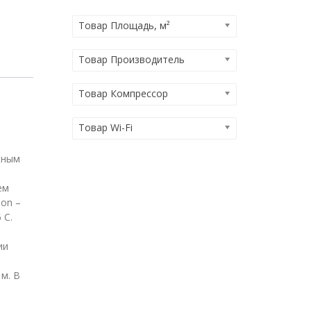
Товар Площадь, м²
Товар Производитель
Товар Компрессор
Товар Wi-Fi
жным
ем
ion –
 C.
ии
м. В