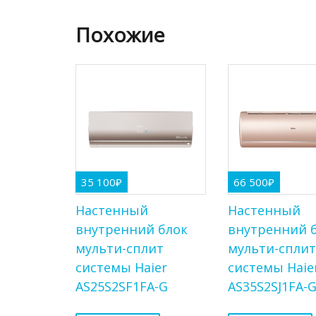
Похожие
35 100
₽
66 500
₽
Настенный
Настенный
внутренний блок
внутренний 
мульти-сплит
мульти-спли
системы Haier
системы Haie
AS25S2SF1FA-G
AS35S2SJ1FA-