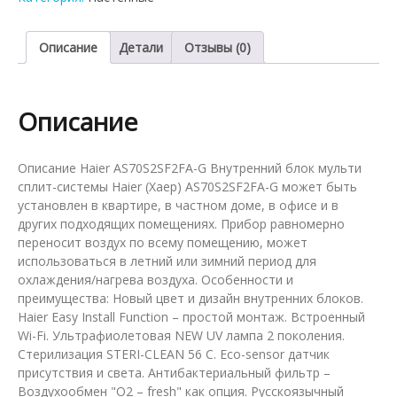
мульти-
сплит
системы
Описание
Детали
Отзывы (0)
Haier
AS70S2SF2FA-
G
Описание
Описание Haier AS70S2SF2FA-G Внутренний блок мульти
сплит-системы Haier (Хаер) AS70S2SF2FA-G может быть
установлен в квартире, в частном доме, в офисе и в
других подходящих помещениях. Прибор равномерно
переносит воздух по всему помещению, может
использоваться в летний или зимний период для
охлаждения/нагрева воздуха. Особенности и
преимущества: Новый цвет и дизайн внутренних блоков.
Haier Easy Install Function – простой монтаж. Встроенный
Wi-Fi. Ультрафиолетовая NEW UV лампа 2 поколения.
Стерилизация STERI-CLEAN 56 C. Eco-sensor датчик
присутствия и света. Антибактериальный фильтр –
Воздухообмен "О2 – fresh" как опция. Русскоязычный