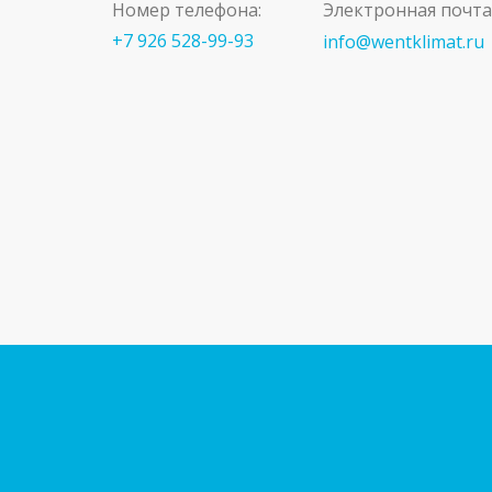
Номер телефона:
Электронная почта
+7 926 528-99-93
info@wentklimat.ru