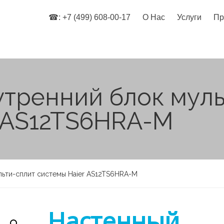
☎: +7 (499) 608-00-17
О Нас
Услуги
Пр
утренний блок муль
r AS12TS6HRA-M
льти-сплит системы Haier AS12TS6HRA-M
Настенный