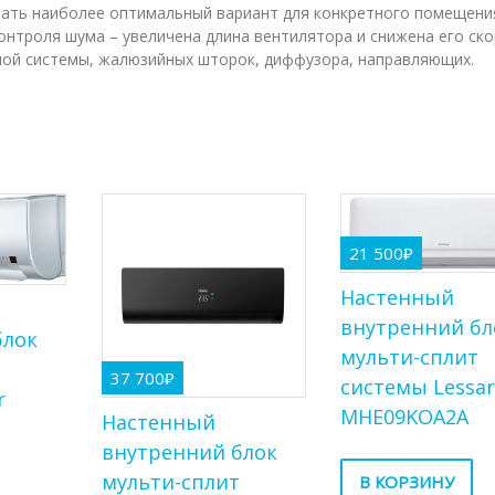
ать наиболее оптимальный вариант для конкретного помещени
нтроля шума – увеличена длина вентилятора и снижена его ск
ной системы, жалюзийных шторок, диффузора, направляющих.
21 500
₽
Настенный
внутренний бл
блок
мульти-сплит
т
37 700
₽
системы Lessar
r
MHE09KOA2A
Настенный
внутренний блок
мульти-сплит
В КОРЗИНУ