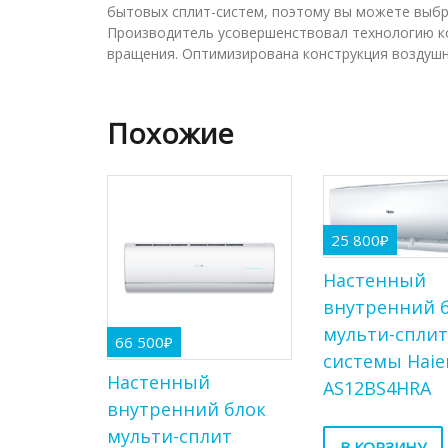
бытовых сплит-систем, поэтому вы можете выбр
Производитель усовершенствовал технологию ко
вращения. Оптимизирована конструкция воздуш
Похожие
25 800
₽
Настенный
внутренний 
мульти-спли
66 500
₽
системы Haie
Настенный
AS12BS4HRA
внутренний блок
мульти-сплит
В КОРЗИНУ