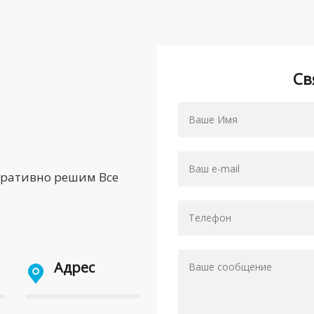
Св
еративно решим Все
Адрес