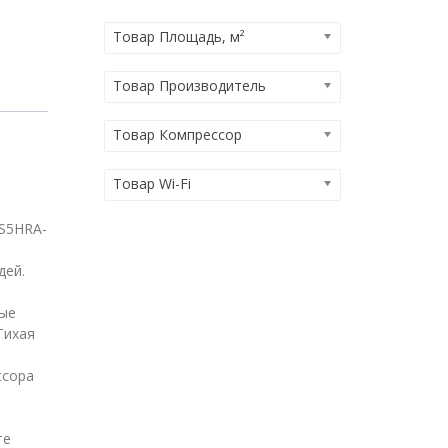
Товар Площадь, м²
Товар Производитель
Товар Компрессор
Товар Wi-Fi
TS5HRA-
дей.
ные
Тихая
ссора
те