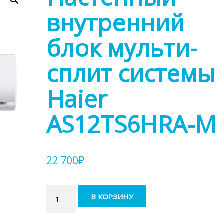
внутренний
блок мульти-
сплит системы
Haier
AS12TS6HRA-M
22 700
₽
Количество
В КОРЗИНУ
товара
Настенный