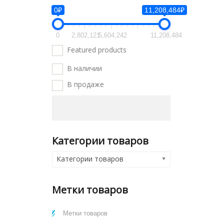
0₽
11,208,484₽
0
2,802,121
5,604,242
11,208,484
Featured products
В наличии
В продаже
Категории товаров
Категории товаров
Метки товаров