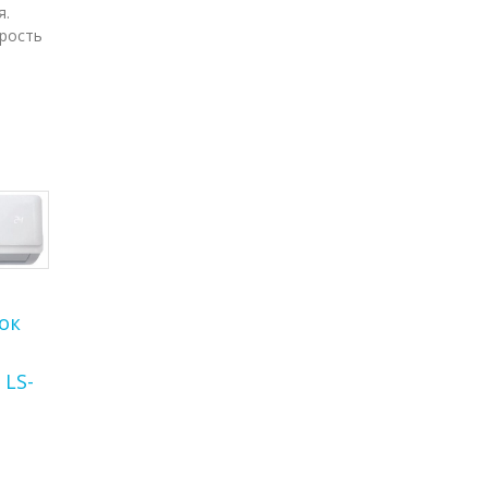
я.
орость
ок
 LS-