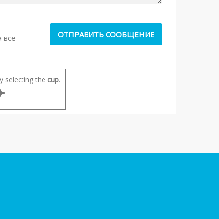
а все
 selecting the
cup
.