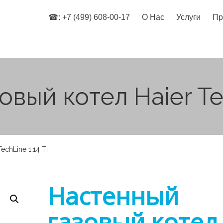
☎: +7 (499) 608-00-17
О Нас
Услуги
Пр
вый котел Haier Tec
chLine 1.14 Ti
Настенный
газовый котел