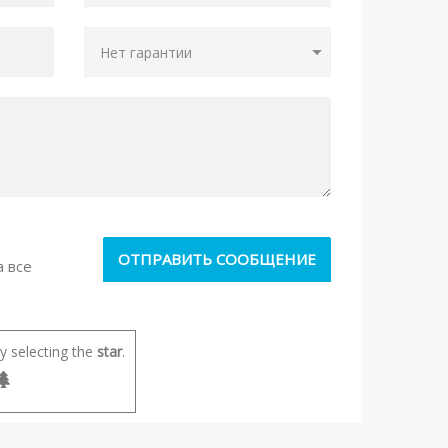
а все
 selecting the
star
.