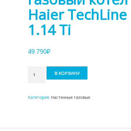
Haier TechLine
1.14 Ti
49 790
₽
Количество
В КОРЗИНУ
товара
Настенный
газовый
котел
Категория:
Настенные газовые
Haier
TechLine
1.14
Ti