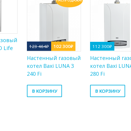
РАСПРОДАЖА!
азовый
123 464
₽
102 300
₽
112 300
₽
 Life
Первоначальная
Текущая
Настенный газовый
Настенный га
цена
цена:
котел Baxi LUNA 3
котел Baxi LUN
составляла
102
240 Fi
280 Fi
123
300₽.
464₽.
В КОРЗИНУ
В КОРЗИНУ