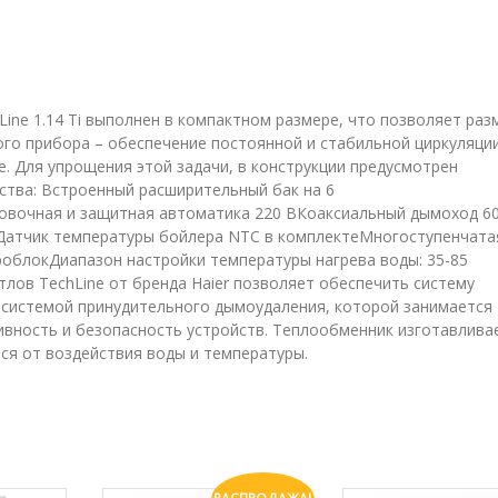
Line 1.14 Ti выполнен в компактном размере, что позволяет ра
ого прибора – обеспечение постоянной и стабильной циркуляции
. Для упрощения этой задачи, в конструкции предусмотрен
ства: Встроенный расширительный бак на 6
овочная и защитная автоматика 220 ВКоаксиальный дымоход 60
аДатчик температуры бойлера NTC в комплектеМногоступенчата
роблокДиапазон настройки температуры нагрева воды: 35-85
лов TechLine от бренда Haier позволяет обеспечить систему
 системой принудительного дымоудаления, которой занимается
ность и безопасность устройств. Теплообменник изготавлива
ся от воздействия воды и температуры.