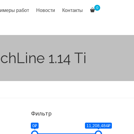
0
имеры работ
Новости
Контакты
hLine 1.14 Ti
Фильтр
0₽
11,208,484₽