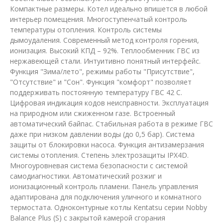
Компактные размеры. Котел идеально впишется в любой
интерьер помещения. Многоступенчатый контроль
температуры отопления. Контроль системы
дымоудаления. Современный метод контроля горения,
ионизация. Высокий КПД – 92%. Теплообменник ГВС из
нержавеющей стали. Интуитивно понятный интерфейс.
Функция "Зима/лето", режимы работы "Присутствие",
"Отсутствие" и "Сон". Функция "комфорт" позволяет
поддерживать постоянную температуру ГВС 42 С.
Цифровая индикация кодов неисправности. Эксплуатация
на природном или сжиженном газе. Встроенный
автоматический байпас. Стабильная работа в режиме ГВС
даже при низком давлении воды (до 0,5 бар). Система
защиты от блокировки насоса. Функция антизамерзания
системы отопления. Степень электрозащиты IPX4D.
Многоуровневая система безопасности с системой
самодиагностики. Автоматический розжиг и
ионизационный контроль пламени. Панель управления
адаптирована для подключения уличного и комнатного
термостата. Одноконтурные котлы Kentatsu серии Nobby
Balance Plus (S) с закрытой камерой сгорания