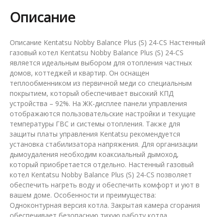
24-
Описание
CS
Описание Kentatsu Nobby Balance Plus (S) 24-CS Настенный
газовый котел Kentatsu Nobby Balance Plus (S) 24-CS
является идеальным выбором для отопления частных
домов, коттеджей и квартир. Он оснащен
теплообменником из первичной меди со специальным
покрытием, который обеспечивает высокий КПД
устройства – 92%. На ЖК-дисплее панели управления
отображаются пользовательские настройки и текущие
температуры ГВС и системы отопления. Также для
защиты платы управления Kentatsu рекомендуется
установка стабилизатора напряжения. Для организации
дымоудаления необходим коаксиальный дымоход,
который приобретается отдельно. Настенный газовый
котел Kentatsu Nobby Balance Plus (S) 24-CS позволяет
обеспечить нагреть воду и обеспечить комфорт и уют в
вашем доме. Особенности и преимущества:
Одноконтурная версия котла. Закрытая камера сгорания
обеспечивает безопасную тихую работу котла.