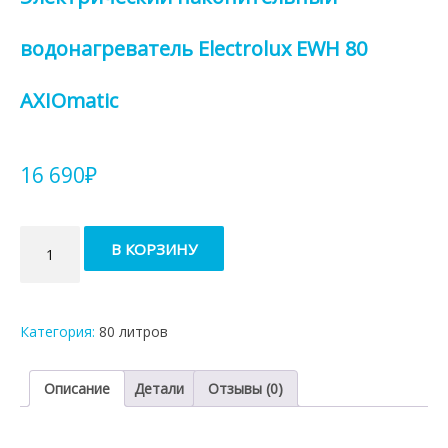
водонагреватель Electrolux EWH 80
AXIOmatic
16 690
₽
Количество
В КОРЗИНУ
товара
Электрический
накопительный
водонагреватель
Категория:
80 литров
Electrolux
EWH
80
Описание
Детали
Отзывы (0)
AXIOmatic