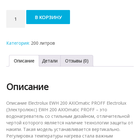
Количество
В КОРЗИНУ
товара
Электрический
накопительный
водонагреватель
Категория:
200 литров
Electrolux
EWH
200
Описание
Детали
Отзывы (0)
AXIOmatic
Proff
Описание
Описание Electrolux EWH 200 AXIOmatic PROFF Electrolux
(Электролюкс) EWH 200 AXIOmatic PROFF – это
водонагреватель со стильным дизайном, отличительной
чертой которого является наличие технологии защиты от
накипи. Такая модель устанавливается вертикально.
Регулировка температуры нагрева стала важным