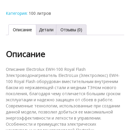
накопительный
водонагреватель
Категория:
100 литров
Electrolux
EWH
100
Описание
Детали
Отзывы (0)
Royal
Flash
Описание
Описание Electrolux EWH-100 Royal Flash
Электроводонагреватель ElectroLux (Электролюкс) EWH-
100 Royal Flash оборудован вместительным внутренним
баком из нержавеющей стали и медным ТЭНом нового
поколения, благодаря чему отличается большим сроком
эксплуатации и надежно защищен от сбоев в работе.
Современные технологии, использованные при создании
данной модели, позволил добиться ее максимальной
энергоэффективности и легкости в управлении.
Особенности и преимущества электрических