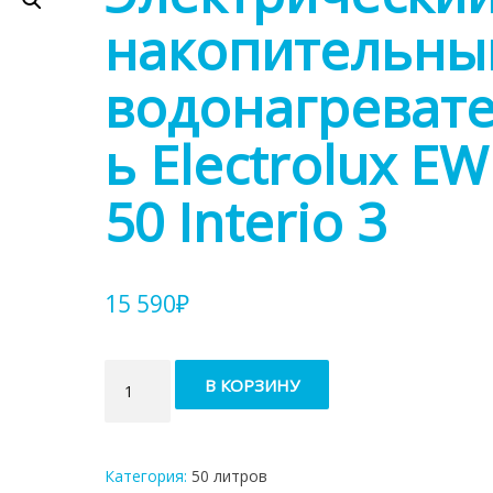
накопительны
водонагреват
ь Electrolux E
50 Interio 3
15 590
₽
Количество
В КОРЗИНУ
товара
Электрический
накопительный
водонагреватель
Категория:
50 литров
Electrolux