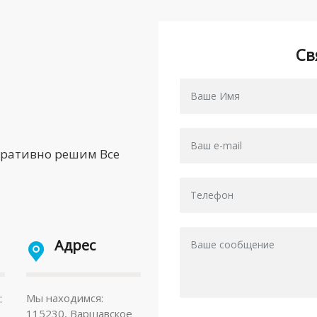
Св
еративно решим Все
Адрес
:
Мы находимся:
115230, Варшавское