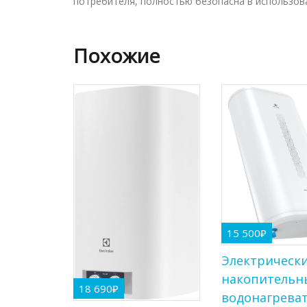
потребителя, полностью безопасна в использов
Похожие
15 500
₽
Электрическ
накопительн
18 690
₽
водонагрева