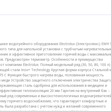
EWH
50
Interio
3
 рынке водогрейного оборудования Electrolux (Электролюкс) EWH 
ьного типа для напольной установки с трубчатым нагревательны
нение и эффективное приготовление горячей воды с максималь
ов. Предусмотрен термометр. Особенности и преимущества
т компании Electrolux: Полный модельный ряд (30, 50, 80, 100 л)
ющей стали Inox+ Technology Круглая форма корпуса Стальной 
 75 С Функция быстрого нагрева воды, половинная мощность
й меди Устройство защитного отключения электричества Защит
ержавеющая сталь одобрена для использования в медицине и
фективная теплоизоляция 20 мм Гарнтия на внутренний бак – 
ельный ряд современных и высокотехнологичных водонагревателей
тему горячего водоснабжения, что гарантирует комфортные и
ль была разработана с учётом нужд и желаний современного