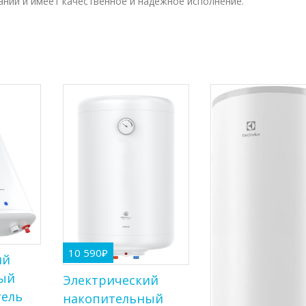
ании и имеет качественное и надежное исполнение.
10 590
₽
ий
ый
Электрический
тель
накопительный