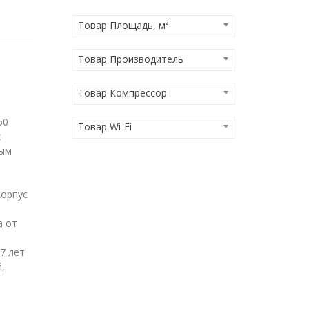
Товар Площадь, м²
Товар Производитель
Товар Компрессор
50
Товар Wi-Fi
х
ным
корпус
а от
7 лет
,