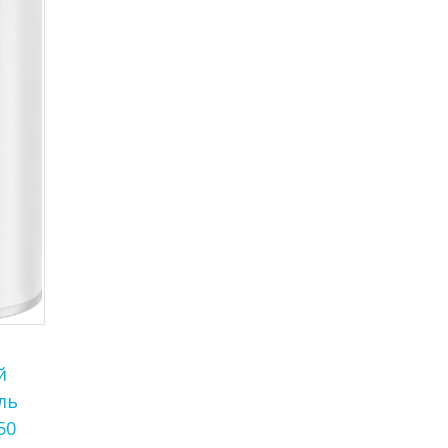
й
й
ль
50