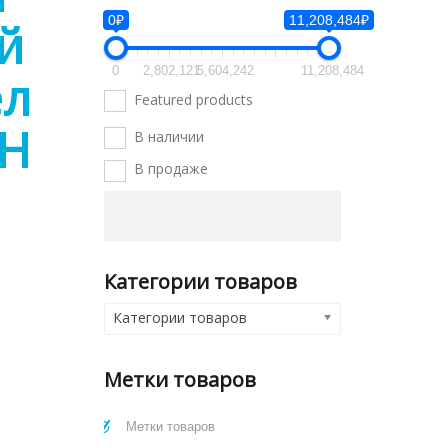
0₽
11,208,484₽
й
0
2,802,121
5,604,242
11,208,484
ел
Featured products
WH
В наличии
В продаже
Категории товаров
Категории товаров
Метки товаров