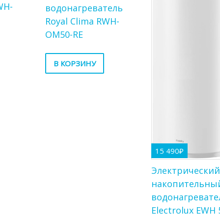
WH-
водонагреватель
Royal Clima RWH-
OM50-RE
В КОРЗИНУ
15 490
₽
Электрически
накопительны
водонагревате
Electrolux EWH 