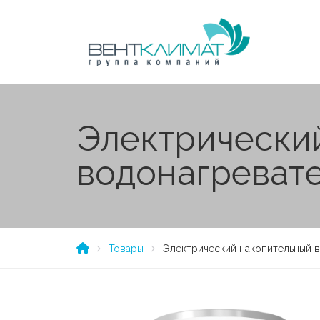
Электрически
водонагревател
Товары
Электрический накопительный во