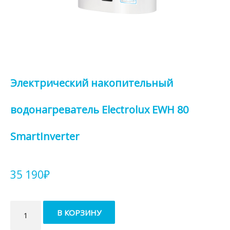
Электрический накопительный
водонагреватель Electrolux EWH 80
SmartInverter
35 190
₽
Количество
В КОРЗИНУ
товара
Электрический