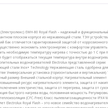
ux (Электролюкс) EWH-80 Royal Flash – надежный и функциональны
гантном плоском корпусе из нержавеющей стали. ТЭН устройств
ний бак отличается гарантированной защитой от коррозионного
 существенно экономить электроэнергию с комфортом управлять
ить необходимую температуру нагрева с точностью до 1 C при
ее будет отображаться текущая температура внутри водонагрев
пительных водонагревателей Electrolux представленной серии:
ющей стали Inox+ Technology Нержавеющая сталь одобрена для
тве Универсальная установка (горизонтальная и вертикальная)
тный размер Внешний стальной корпус Нагревательный элемент 
овышенный ресурс нагревательного элемента, защита от накип
ключения электричества, защита от перегрева, защита от сухо
нкция быстрого нагрева воды, половинная мощность Регулировк
 теплоизоляция (CFC-Free) Класс пылевлагозащищенности IPX4 
 лет Electrolux Royal Flash – это новое семейство водонагревател
е специалисты одного из известнейших производителей, родом 