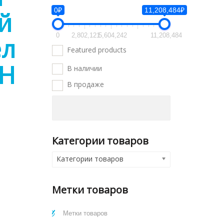
0₽
11,208,484₽
й
0
2,802,121
5,604,242
11,208,484
ел
Featured products
WH
В наличии
В продаже
Категории товаров
Категории товаров
Метки товаров