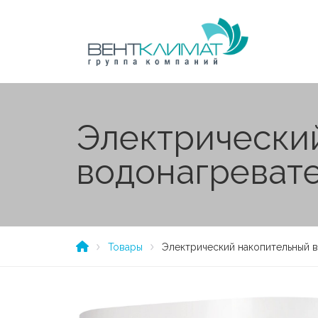
Электрически
водонагревател
Товары
Электрический накопительный во