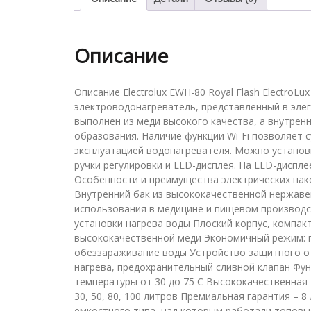
Описание
Описание Electrolux EWH-80 Royal Flash ElectroL
электроводонагреватель, представленный в эле
выполнен из меди высокого качества, а внутрен
образования. Наличие функции Wi-Fi позволяет
эксплуатацией водонагревателя. Можно установ
ручки регулировки и LED-дисплея. На LED-диспл
Особенности и преимущества электрических нако
Внутренний бак из высококачественной нержаве
использования в медицине и пищевом производс
установки нагрева воды Плоский корпус, компак
высококачественной меди Экономичный режим: п
обеззараживание воды Устройство защитного от
нагрева, предохранительный сливной клапан Фу
температуры от 30 до 75 С Высококачественная
30, 50, 80, 100 литров Премиальная гарантия – 8
емкостного типа, над которым работали топовы