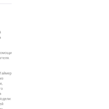
й
а
 помощи
ателя.
 Таймер
из
и,
го
а
Модели:
ей
из