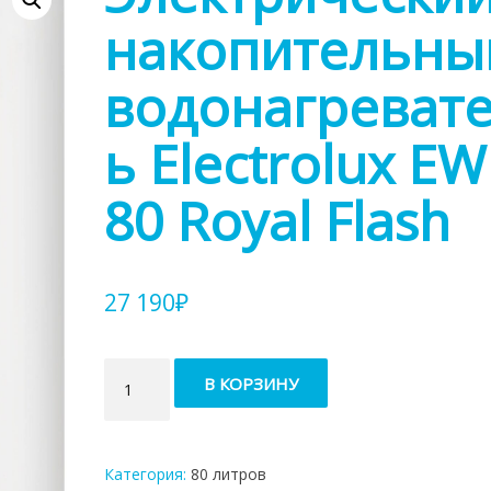
накопительны
водонагреват
ь Electrolux E
80 Royal Flash
27 190
₽
Количество
В КОРЗИНУ
товара
Электрический
накопительный
водонагреватель
Категория:
80 литров
Electrolux