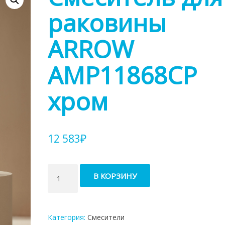
раковины
ARROW
AMP11868CP
хром
12 583
₽
Количество
В КОРЗИНУ
товара
Cмеситель
для
раковины
Категория:
Смесители
ARROW