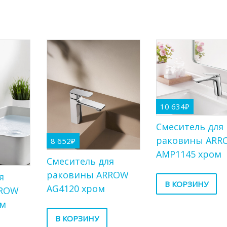
10 634
₽
Cмеситель для
раковины ARR
8 652
₽
AMP1145 хром
Смеситель для
раковины ARROW
я
В КОРЗИНУ
AG4120 хром
RROW
ом
В КОРЗИНУ