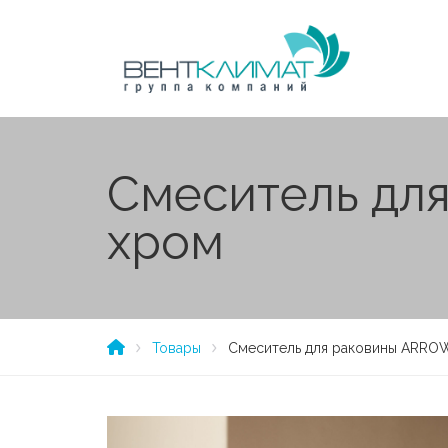
Cмеситель дл
хром
Товары
Cмеситель для раковины ARRO