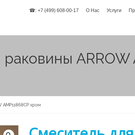
☎: +7 (499) 608-00-17
О Нас
Услуги
Пр
я раковины ARROW
W AMP11868CP хром
Cмеситель для