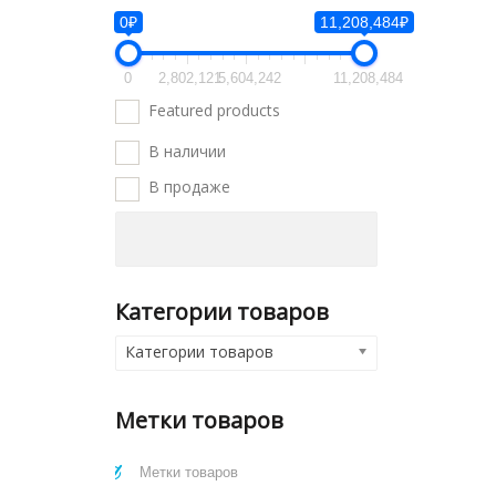
0₽
11,208,484₽
0
2,802,121
5,604,242
11,208,484
Featured products
В наличии
В продаже
Категории товаров
Категории товаров
Метки товаров