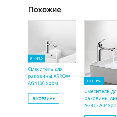
Похожие
8 443
₽
Cмеситель для
раковины ARROW
10 005
₽
AG4106 хром
Cмеситель дл
раковины A
В КОРЗИНУ
AG4132CP хр