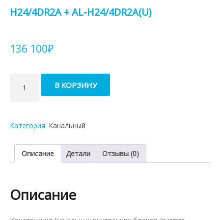
H24/4DR2A + AL-H24/4DR2A(U)
136 100
₽
Количество
В КОРЗИНУ
товара
Канальная
сплит-
система
Категория:
Канальный
AUX
ALMD-
H24/4DR2A
Описание
Детали
Отзывы (0)
+
AL-
H24/4DR2A(U)
Описание