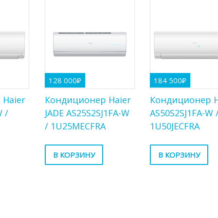
128 000
₽
184 500
₽
 Haier
Кондиционер Haier
Кондиционер H
 /
JADE AS25S2SJ1FA-W
AS50S2SJ1FA-W 
/ 1U25MECFRA
1U50JECFRA
В КОРЗИНУ
В КОРЗИНУ