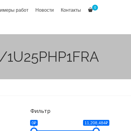
0
имеры работ
Новости
Контакты
A/1U25PHP1FRA
Фильтр
0₽
11,208,484₽