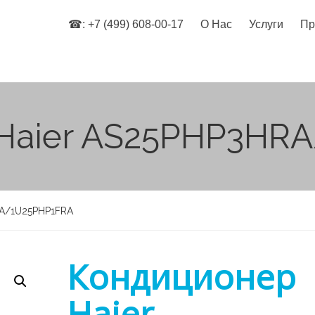
☎: +7 (499) 608-00-17
О Нас
Услуги
Пр
Haier AS25PHP3HR
RA/1U25PHP1FRA
Кондиционер
Haier