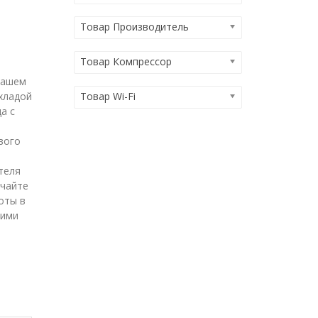
Товар Производитель
Товар Компрессор
вашем
Товар Wi-Fi
хладой
а с
вого
теля
ечайте
оты в
кими