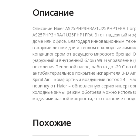
Описание
Описание Haier AS25PHP3HRA/1U25PHP1FRA Погру
AS25PHP3HRA/1U25PHP1FRA! Этот надежный и э
доме или офисе. Благодаря инновационным техн
в жаркие летние дни и теплом в холодные зимни
кондиционером от ведущего мирового бренда! Осо
(наружный и внутренний блок) Wi-Fi управление
поколения Тепловой насос, работа до -20 С на об
антибактериальное покрытие испарителя 3-D Air
Spiral Air – комфортный воздушный поток 24 – ч
новинку от Haier – обновленную серию инверторн
холодные зимы: режим обогрева можно использо
моделями разной мощности, что позволяет под
Похожие