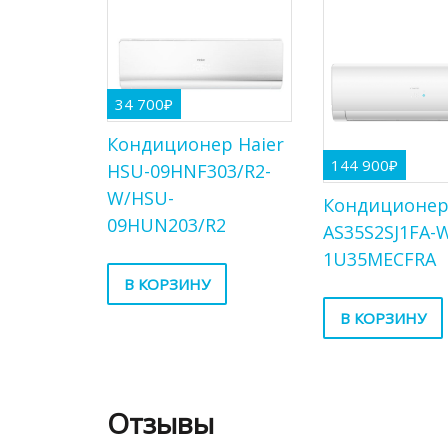
34 700
₽
Кондиционер Haier
144 900
₽
HSU-09HNF303/R2-
W/HSU-
Кондиционер
09HUN203/R2
AS35S2SJ1FA-W
1U35MECFRA
В КОРЗИНУ
В КОРЗИНУ
Отзывы