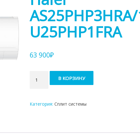
AS25PHP3HRA/
U25PHP1FRA
63 900
₽
Количество
В КОРЗИНУ
товара
Кондиционер
Haier
AS25PHP3HRA/1U25PHP1FRA
Категория:
Сплит системы