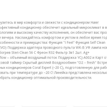
зитесь в мир комфорта и свежести с кондиционером Haier
ффективный кондиционер обеспечит идеальный микроклимат в 
ологиям и высокому качеству исполнения, он обеспечит вас про
е вечера. Наслаждайтесь комфортом и уютом в любое время год
бенности и преимущества: Функция "I Feel" Функция Self Clean
 (EVO) Поддержка адаптера проводного пульта WK-B УФ лампа но
огрев Steri-Clean 56 С Фреон R32 Фильтр 3в1 2шт. Ag+
flow – объемный воздушный поток Поддержка YCJ-A002 и Карт о
асовой таймер Скрытый дисплей Воздухообмен "О2 – fresh" Встр
ых кондиционеров Coral Expert (−20 C), подготовленную для раб
вать при температуре до −20 C! Линейка представлена несколь
обрать кондиционер оптимальной производительности.