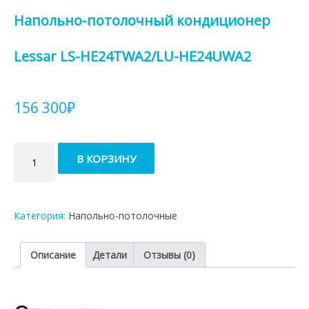
Напольно-потолочный кондиционер
Lessar LS-HE24TWA2/LU-HE24UWA2
156 300
₽
Количество
В КОРЗИНУ
товара
Напольно-
потолочный
кондиционер
Категория:
Напольно-потолочные
Lessar
LS-
HE24TWA2/LU-
Описание
Детали
Отзывы (0)
HE24UWA2