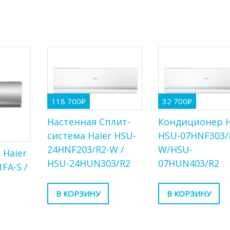
118 700
₽
32 700
₽
Настенная Сплит-
Кондиционер H
система Haier HSU-
HSU-07HNF303/
24HNF203/R2-W /
W/HSU-
 Haier
HSU-24HUN303/R2
07HUN403/R2
1FA-S /
В КОРЗИНУ
В КОРЗИНУ