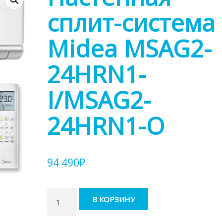
сплит-система
Midea MSAG2-
24HRN1-
I/MSAG2-
24HRN1-O
94 490
₽
Количество
В КОРЗИНУ
товара
Настенная