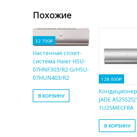
Похожие
32 700
₽
Настенная сплит-
система Haier HSU-
07HNF303/R2-G/HSU-
07HUN403/R2
128 000
₽
Кондиционер
В КОРЗИНУ
JADE AS25S2SJ
1U25MECFRA
В КОРЗИНУ