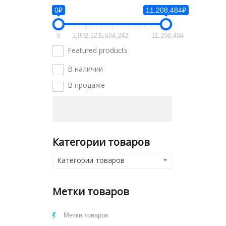
0₽
11,208,484₽
0
2,802,121
5,604,242
11,208,484
Featured products
В наличии
В продаже
Категории товаров
Категории товаров
Метки товаров