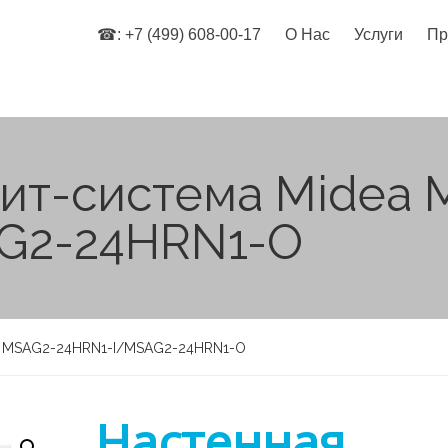
☎: +7 (499) 608-00-17
О Нас
Услуги
Пр
лит-система Midea 
G2-24HRN1-O
ea MSAG2-24HRN1-I/MSAG2-24HRN1-O
Настенная