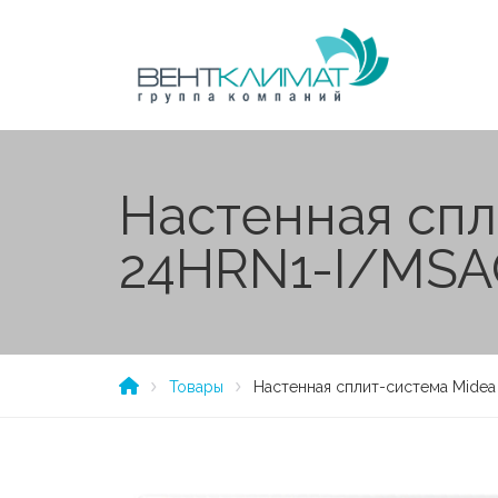
Настенная сп
24HRN1-I/MSA
Товары
Настенная сплит-система Mid