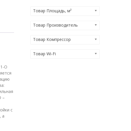
Товар Площадь, м²
Товар Производитель
Товар Компрессор
Товар Wi-Fi
N1-O
ляется
тацию
а:
ильная
D –
ойки с
 а