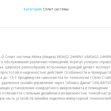
сплит-
система
Категория:
Сплит системы
Midea
MSAG2-
24HRN1-
I/MSAG2-
24HRN1-
O
-O Сплит-система Midea (Мидеа) MSAG2-24HRN1-I/MSAG2-24HR
о обслуживания различных помещений. Агрегат успешно справ
уха. Широкое разнообразие встроенных функций делает эксплуа
 простотой и надежностью действия. Особенности и премуществ
 до -15 С Продвинутая самоочистка по технологии I Clean Стаб
, удаленное онлайн-управление через "облако Даичи" UNLIMITE
вающих установление комфортного микроклимата в помещении.
я отличаются стильным дизайном и возможностью тонкой настр
на часть устройств линейки наделена инверторной технологией,