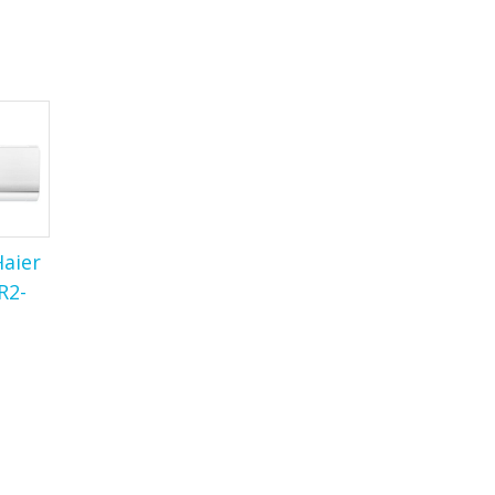
aier
R2-