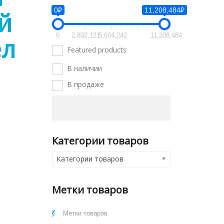
0₽
11,208,484₽
й
0
2,802,121
5,604,242
11,208,484
ел
Featured products
В наличии
В продаже
Категории товаров
Категории товаров
Метки товаров