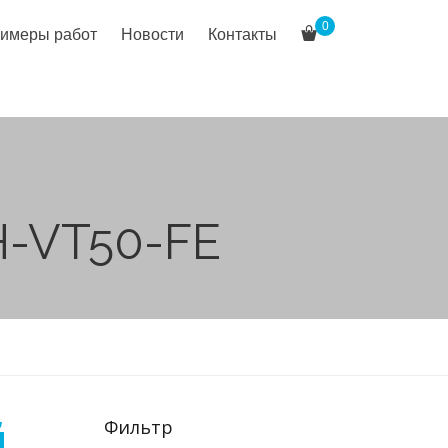
0
имеры работ
Новости
Контакты
H-VT50-FE
й
Фильтр