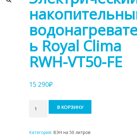
накопительны
водонагреват
ь Royal Clima
RWH-VT50-FE
15 290
₽
Количество
В КОРЗИНУ
товара
Электрический
накопительный
водонагреватель
Категория:
ВЭН на 50 литров
Royal