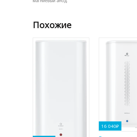
магниевый анод.
Похожие
16 040
₽