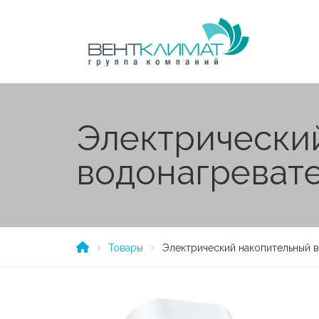
Электрически
водонагревате
Товары
Электрический накопительный 