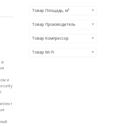
Товар Площадь, м²
Товар Производитель
Товар Компрессор
Товар Wi-Fi
 в
ия
ком и
curity
с
мплект
ные
,
нный